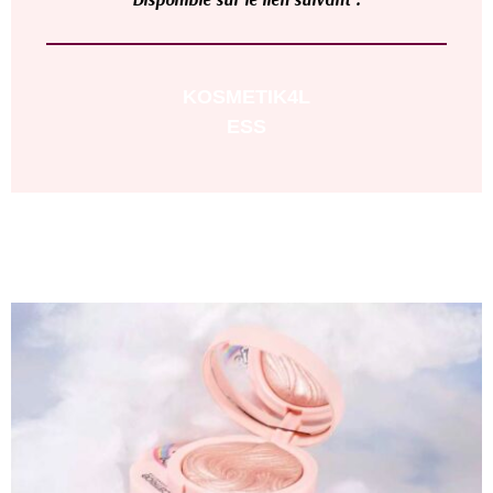
KOSMETIK4L
ESS