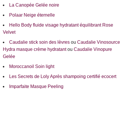
La Canopée Gelée noire
Polaar Neige éternelle
Hello Body fluide visage hydratant équilibrant Rose
Velvet
Caudalie stick soin des lèvres
ou
Caudalie Vinosource
Hydra masque crème hydratant
ou
Caudalie Vinopure
Gelée
Moroccanoil Soin light
Les Secrets de Loly Après shampoing certifié ecocert
Imparfaite Masque Peeling
Luseta Bonding Shampoo tube
TLW Shampoo Laughter is best
Huygens Crème de nuit Elixir
Brave New Hair Masque kératine