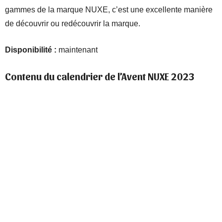
gammes de la marque NUXE, c’est une excellente manière
de découvrir ou redécouvrir la marque.
Disponibilité :
maintenant
Contenu du calendrier de l’Avent NUXE 2023
Huile Prodigieuse® Florale 10ml
Prodigieux® Floral le parfum 1,2ml
Prodigieux® Floral Gelée de Douche Parfumée 30ml
Very Rose Eau Micellaire Apaisante 3-en-1 50ml
Prodigieuse® Boost La Gel-crème éclat multi-correction
15ml
Aquabella Gelée Purifiante Micro-exfoliante 15ml
Crème fraîche de beauté® Crème Repulpante