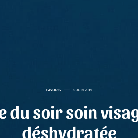
FAVORIS
5 JUIN 2019
e du soir soin visa
déshydratée