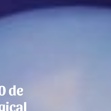
0 de
gical