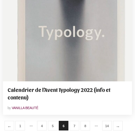
Calendrier de l’Avent Typology 2022 (info et
contenu)
by
VANILLA BEAUTÉ
…
…
←
→
1
4
5
6
7
8
14