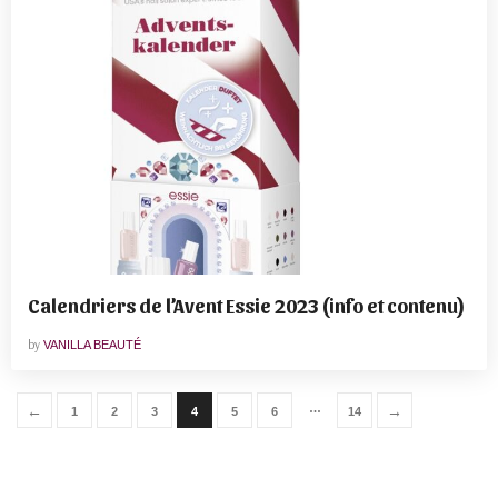
Calendriers de l’Avent Essie 2023 (info et contenu)
by
VANILLA BEAUTÉ
…
←
→
1
2
3
4
5
6
14