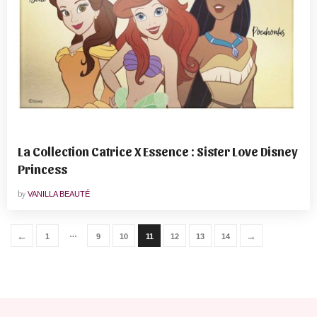
La Collection Catrice X Essence : Sister Love Disney
Princess
by
VANILLA BEAUTÉ
…
←
→
1
9
10
11
12
13
14