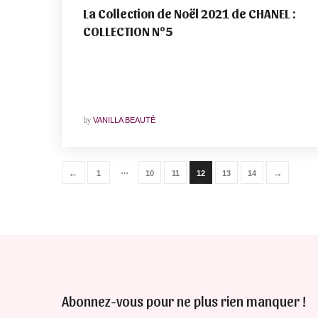
La Collection de Noël 2021 de CHANEL :
COLLECTION N°5
by
VANILLA BEAUTÉ
…
←
→
1
10
11
12
13
14
Abonnez-vous pour ne plus rien manquer !